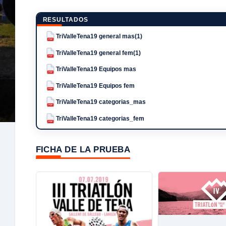
RESULTADOS
TriValleTena19 general mas(1)
PDF
TriValleTena19 general fem(1)
PDF
TriValleTena19 Equipos mas
PDF
TriValleTena19 Equipos fem
PDF
TriValleTena19 categorias_mas
PDF
TriValleTena19 categorias_fem
PDF
FICHA DE LA PRUEBA