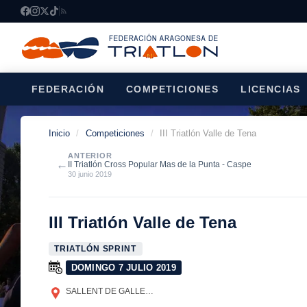
FEDERACIÓN
COMPETICIONES
LICENCIAS
Inicio
/
Competiciones
/
III Triatlón Valle de Tena
ANTERIOR
←
II Triatlón Cross Popular Mas de la Punta - Caspe
30 junio 2019
III Triatlón Valle de Tena
TRIATLÓN SPRINT
DOMINGO 7 JULIO 2019
SALLENT DE GALLEGO
(HUESCA)