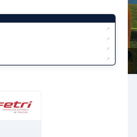
↗
↗
↗
↗