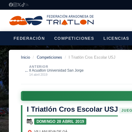
FEDERACIÓN
COMPETICIONES
LICENCIAS
Inicio
/
Competiciones
/
I Triatlón Cros Escolar USJ
ANTERIOR
←
II Acuatlon Universidad San Jorge
14 abril 2019
I Triatlón Cros Escolar USJ
JUEG
DOMINGO 28 ABRIL 2019
VILLANUEVA DE GÁLLEGO
(ZARAGOZA)