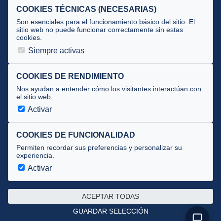
Selecciones
COOKIES TÉCNICAS (NECESARIAS)
Tecnificación
Son esenciales para el funcionamiento básico del sitio. El
sitio web no puede funcionar correctamente sin estas
cookies.
JUECES Y OFICIALES
Siempre activas
Comité de jueces
Documentos
COOKIES DE RENDIMIENTO
Nos ayudan a entender cómo los visitantes interactúan con
Cursos
el sitio web.
Circulares oficiales
Activar
Convocatorias y Equipaciones
COOKIES DE FUNCIONALIDAD
Permiten recordar sus preferencias y personalizar su
experiencia.
Av. José Atarés 101, semisótano. 50018 Zaragoza
(mapa)
Activar
976 516 083 ·
federacion@triatlonaragon.org
ACEPTAR TODAS
Privacidad
·
Cookies
GUARDAR SELECCIÓN