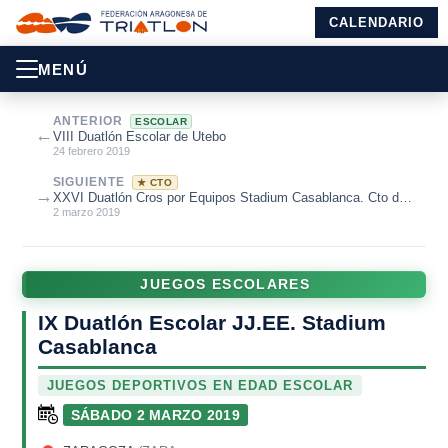
CALENDARIO
MENÚ
ANTERIOR
ESCOLAR
←
VIII Duatlón Escolar de Utebo
24 febrero 2019
SIGUIENTE
★ CTO
→
XXVI Duatlón Cros por Equipos Stadium Casablanca. Cto de
Aragón Duatlón Cros por...
2 marzo 2019
JUEGOS ESCOLARES
IX Duatlón Escolar JJ.EE. Stadium
Casablanca
JUEGOS DEPORTIVOS EN EDAD ESCOLAR
SÁBADO 2 MARZO 2019