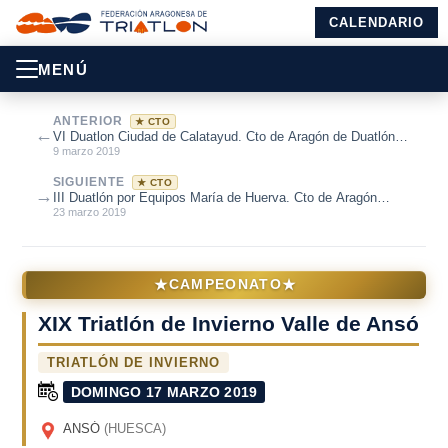
CALENDARIO
MENÚ
ANTERIOR
★ CTO
←
VI Duatlon Ciudad de Calatayud. Cto de Aragón de Duatlón
2019
9 marzo 2019
SIGUIENTE
★ CTO
→
III Duatlón por Equipos María de Huerva. Cto de Aragón
Duatlón por Equipos 2019
23 marzo 2019
★
★
CAMPEONATO
XIX Triatlón de Invierno Valle de Ansó
TRIATLÓN DE INVIERNO
DOMINGO 17 MARZO 2019
ANSÓ
(HUESCA)