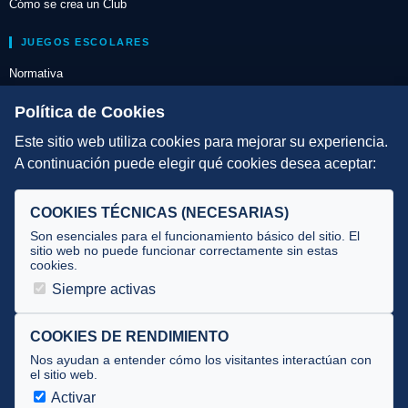
Cómo se crea un Club
JUEGOS ESCOLARES
Normativa
Escuelas de Triatlón
Política de Cookies
Este sitio web utiliza cookies para mejorar su experiencia.
DIRECCIÓN TÉCNICA
A continuación puede elegir qué cookies desea aceptar:
Criterios
Selecciones
COOKIES TÉCNICAS (NECESARIAS)
Tecnificación
Son esenciales para el funcionamiento básico del sitio. El
sitio web no puede funcionar correctamente sin estas
cookies.
JUECES Y OFICIALES
Siempre activas
Comité de jueces
Documentos
COOKIES DE RENDIMIENTO
Nos ayudan a entender cómo los visitantes interactúan con
Cursos
el sitio web.
Circulares oficiales
Activar