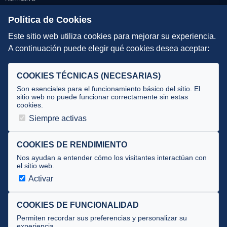
Escuelas de Triatlón
Política de Cookies
Este sitio web utiliza cookies para mejorar su experiencia.
DIRECCIÓN TÉCNICA
A continuación puede elegir qué cookies desea aceptar:
Criterios
Selecciones
COOKIES TÉCNICAS (NECESARIAS)
Tecnificación
Son esenciales para el funcionamiento básico del sitio. El
sitio web no puede funcionar correctamente sin estas
cookies.
JUECES Y OFICIALES
Siempre activas
Comité de jueces
Documentos
COOKIES DE RENDIMIENTO
Nos ayudan a entender cómo los visitantes interactúan con
Cursos
el sitio web.
Circulares oficiales
Activar
Convocatorias y Equipaciones
COOKIES DE FUNCIONALIDAD
Permiten recordar sus preferencias y personalizar su
experiencia.