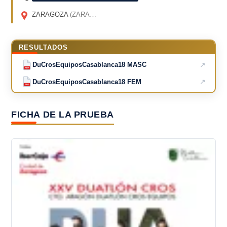
ZARAGOZA
(ZARAGOZA)
RESULTADOS
↗
DuCrosEquiposCasablanca18 MASC
PDF
↗
DuCrosEquiposCasablanca18 FEM
PDF
FICHA DE LA PRUEBA