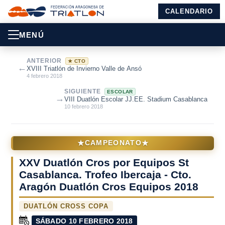
CALENDARIO
MENÚ
ANTERIOR
★ CTO
←
XVIII Triatlón de Invierno Valle de Ansó
4 febrero 2018
SIGUIENTE
ESCOLAR
→
VIII Duatlón Escolar JJ.EE. Stadium Casablanca
10 febrero 2018
★
★
CAMPEONATO
XXV Duatlón Cros por Equipos St
Casablanca. Trofeo Ibercaja - Cto.
Aragón Duatlón Cros Equipos 2018
DUATLÓN CROSS COPA
SÁBADO 10 FEBRERO 2018