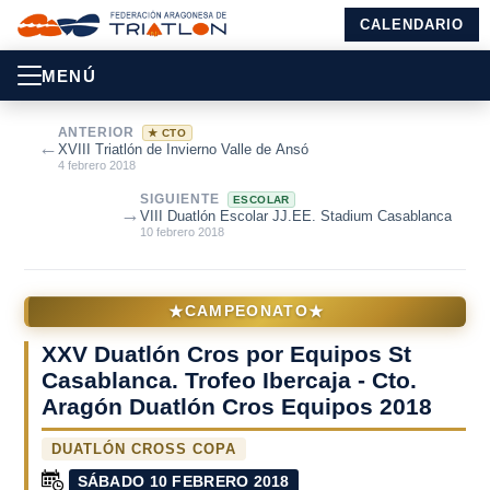
CALENDARIO
MENÚ
ANTERIOR
★ CTO
←
XVIII Triatlón de Invierno Valle de Ansó
4 febrero 2018
SIGUIENTE
ESCOLAR
→
VIII Duatlón Escolar JJ.EE. Stadium Casablanca
10 febrero 2018
★
★
CAMPEONATO
XXV Duatlón Cros por Equipos St
Casablanca. Trofeo Ibercaja - Cto.
Aragón Duatlón Cros Equipos 2018
DUATLÓN CROSS COPA
SÁBADO 10 FEBRERO 2018