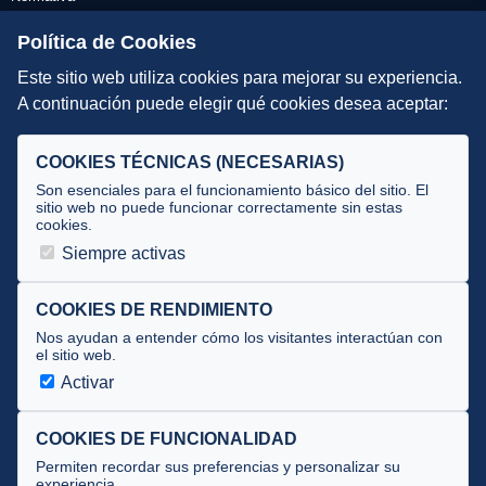
Escuelas de Triatlón
Política de Cookies
Este sitio web utiliza cookies para mejorar su experiencia.
DIRECCIÓN TÉCNICA
A continuación puede elegir qué cookies desea aceptar:
Criterios
Selecciones
COOKIES TÉCNICAS (NECESARIAS)
Tecnificación
Son esenciales para el funcionamiento básico del sitio. El
sitio web no puede funcionar correctamente sin estas
cookies.
JUECES Y OFICIALES
Siempre activas
Comité de jueces
Documentos
COOKIES DE RENDIMIENTO
Nos ayudan a entender cómo los visitantes interactúan con
Cursos
el sitio web.
Circulares oficiales
Activar
Convocatorias y Equipaciones
COOKIES DE FUNCIONALIDAD
Permiten recordar sus preferencias y personalizar su
experiencia.