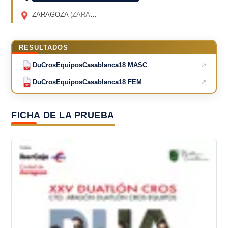
ZARAGOZA
(ZARAGOZA)
RESULTADOS
↗
DuCrosEquiposCasablanca18 MASC
PDF
↗
DuCrosEquiposCasablanca18 FEM
PDF
FICHA DE LA PRUEBA