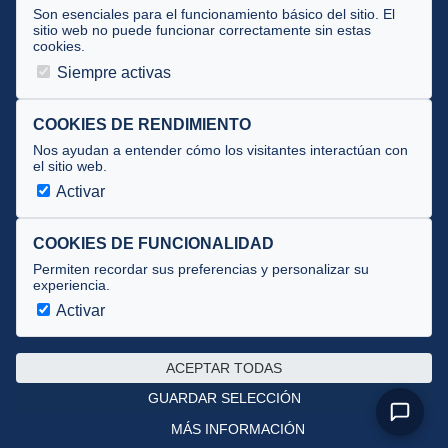
Tecnificación
Son esenciales para el funcionamiento básico del sitio. El
sitio web no puede funcionar correctamente sin estas
cookies.
JUECES Y OFICIALES
Siempre activas
Comité de jueces
Documentos
COOKIES DE RENDIMIENTO
Nos ayudan a entender cómo los visitantes interactúan con
Cursos
el sitio web.
Circulares oficiales
Activar
Convocatorias y Equipaciones
COOKIES DE FUNCIONALIDAD
Permiten recordar sus preferencias y personalizar su
experiencia.
Av. José Atarés 101, semisótano. 50018 Zaragoza
(mapa)
Activar
976 516 083 ·
federacion@triatlonaragon.org
ACEPTAR TODAS
Privacidad
·
Cookies
GUARDAR SELECCIÓN
MÁS INFORMACIÓN
Desarrollado por
theflyingdevil.com