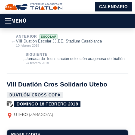
CALENDARIO
MENÚ
ANTERIOR
ESCOLAR
←
VIII Duatlón Escolar JJ.EE. Stadium Casablanca
10 febrero 2018
SIGUIENTE
→
Jornada de Tecnificación selección aragonesa de triatlón
24 febrero 2018
VIII Duatlón Cros Solidario Utebo
DUATLÓN CROSS COPA
DOMINGO 18 FEBRERO 2018
UTEBO
(ZARAGOZA)
RESULTADOS