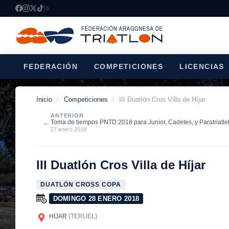
FEDERACIÓN
COMPETICIONES
LICENCIAS
Inicio
/
Competiciones
/
III Duatlón Cros Villa de Híjar
ANTERIOR
←
Toma de tiempos PNTD 2018 para Junior, Cadetes, y Paratriatle
27 enero 2018
III Duatlón Cros Villa de Híjar
DUATLÓN CROSS COPA
DOMINGO 28 ENERO 2018
HÍJAR
(TERUEL)