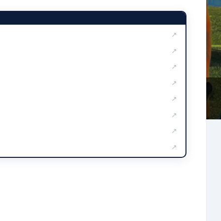
↗
↗
↗
↗
↗
↗
↗
↗