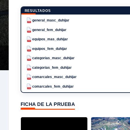
RESULTADOS
general_masc_duhijar
PDF
general_fem_duhijar
PDF
equipos_mas_duhijar
PDF
equipos_fem_duhijar
PDF
categorias_masc_duhijar
PDF
categorias_fem_duhijar
PDF
comarcales_masc_duhijar
PDF
comarcales_fem_duhijar
PDF
FICHA DE LA PRUEBA