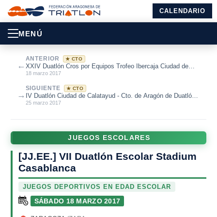
CALENDARIO
MENÚ
ANTERIOR
★ CTO
←
XXIV Duatlón Cros por Equipos Trofeo Ibercaja Ciudad de
Zaragoza - Cto. Aragón D...
18 marzo 2017
SIGUIENTE
★ CTO
→
IV Duatlón Ciudad de Calatayud - Cto. de Aragón de Duatlón
2017
25 marzo 2017
JUEGOS ESCOLARES
[JJ.EE.] VII Duatlón Escolar Stadium
Casablanca
JUEGOS DEPORTIVOS EN EDAD ESCOLAR
SÁBADO 18 MARZO 2017