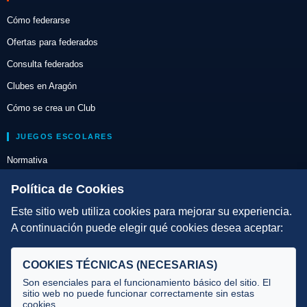
Cómo federarse
Ofertas para federados
Consulta federados
Clubes en Aragón
Cómo se crea un Club
JUEGOS ESCOLARES
Normativa
Escuelas de Triatlón
Política de Cookies
Este sitio web utiliza cookies para mejorar su experiencia.
DIRECCIÓN TÉCNICA
A continuación puede elegir qué cookies desea aceptar:
Criterios
Selecciones
COOKIES TÉCNICAS (NECESARIAS)
Tecnificación
Son esenciales para el funcionamiento básico del sitio. El
sitio web no puede funcionar correctamente sin estas
cookies.