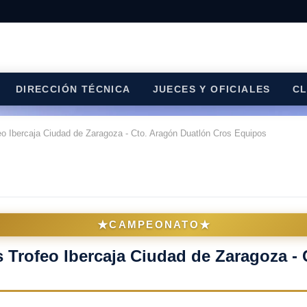
DIRECCIÓN TÉCNICA
JUECES Y OFICIALES
C
o Ibercaja Ciudad de Zaragoza - Cto. Aragón Duatlón Cros Equipos
★
★
CAMPEONATO
 Trofeo Ibercaja Ciudad de Zaragoza - 