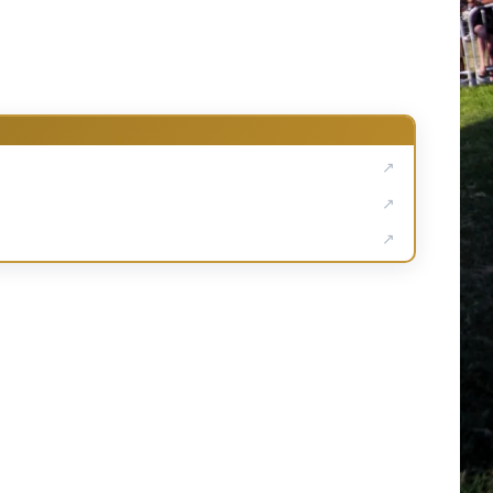
↗
↗
↗