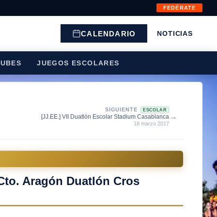
FEDÉRATE
CALENDARIO
NOTICIAS
LUBES
JUEGOS ESCOLARES
SIGUIENTE
ESCOLAR
→
[JJ.EE.] VII Duatlón Escolar Stadium Casablanca
18 marzo 2017
Cto. Aragón Duatlón Cros