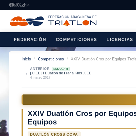
FEDERACIÓN
COMPETICIONES
LICENCIAS
Inicio
/
Competiciones
/
XXIV Duatlón Cros por Equipos Trofe
ANTERIOR
ESCOLAR
←
[JJ.EE.] I Duatlón de Fraga Kids JJEE
4 marzo 2017
XXIV Duatlón Cros por Equipos
Equipos
DUATLÓN CROSS COPA