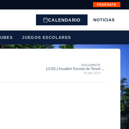
FEDÉRATE
CALENDARIO
NOTICIAS
LUBES
JUEGOS ESCOLARES
SIGUIENTE
→
[JJ.EE.] Acuatlón Escolar de Teruel
26 julio 2014