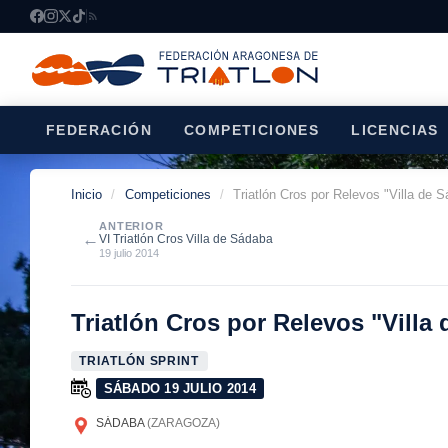
FEDERACIÓN
COMPETICIONES
LICENCIAS
Inicio
/
Competiciones
/
Triatlón Cros por Relevos "Villa de 
ANTERIOR
←
VI Triatlón Cros Villa de Sádaba
19 julio 2014
Triatlón Cros por Relevos "Villa
TRIATLÓN SPRINT
SÁBADO 19 JULIO 2014
SÁDABA
(ZARAGOZA)