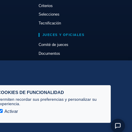
Criterios
Selecciones
Tecnificación
JUECES Y OFICIALES
Comité de jueces
Documentos
Cursos
Circulares oficiales
Convocatorias y Equipaciones
COOKIES DE FUNCIONALIDAD
ermiten recordar sus preferencias y personalizar su
xperiencia.
Activar
Privacidad
·
Cookies