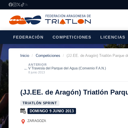
FEDERACIÓN
COMPETICIONES
LICENCIAS
Inicio
/
Competiciones
/
(JJ.EE. de Aragón) Triatlón Parque 
ANTERIOR
←
V Travesía del Parque del Agua (Convenio F.A.N.)
8 junio 2013
(JJ.EE. de Aragón) Triatlón Par
TRIATLÓN SPRINT
DOMINGO 9 JUNIO 2013
ZARAGOZA