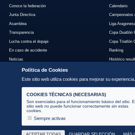
Conoce la federación
Calendario
Junta Directiva
Campeonatos 
Asamblea
Liga Aragones
Transparencia
Copa Duatlón 
Lucha contra el dopaje
Copa Triatlón 
En caso de accidente
Ranking
Noticias
Histórico resu
Eventos
Mi primer triat
Política de Cookies
Enlaces
Normativas
Este sitio web utiliza cookies para mejorar su experienci
Contacto
Organizadores
COOKIES TÉCNICAS (NECESARIAS)
Son esenciales para el funcionamiento básico del sitio. E
sitio web no puede funcionar correctamente sin estas
cookies.
Av. José Atarés 101, semisótano. 50018 Zaragoza
(mapa)
Siempre activas
976 516 083 ·
federacion@triatlonaragon.org
ACEPTAR TODAS
GUARDAR SELECCIÓN
MÁS 