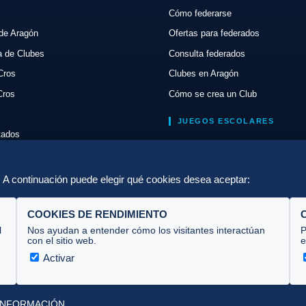
Cómo federarse
de Aragón
Ofertas para federados
a de Clubes
Consulta federados
Cros
Clubes en Aragón
Cros
Cómo se crea un Club
JUEGOS ESCOLARES
ltados
Normativa
lón
Escuelas de Triatlón
a. A continuación puede elegir qué cookies desea aceptar:
COOKIES DE RENDIMIENTO
l
Nos ayudan a entender cómo los visitantes interactúan
P
con el sitio web.
e
Activar
INFORMACIÓN