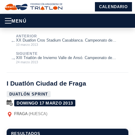
CALENDARIO
MENÚ
ANTERIOR
←
XX Duatlon Cros Stadium Casablanca. Campeonato de
Aragón 2013.
10 marzo 2013
SIGUIENTE
→
XIII Triatlón de Invierno Valle de Ansó. Campeonato de
Aragón y Comunidad de Mad...
24 marzo 2013
I Duatlón Ciudad de Fraga
DUATLÓN SPRINT
DOMINGO 17 MARZO 2013
FRAGA
(HUESCA)
RESULTADOS