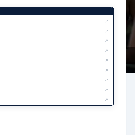
↗
↗
↗
↗
↗
↗
↗
↗
↗