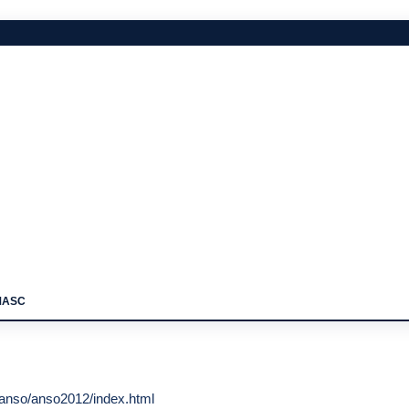
MASC
deanso/anso2012/index.html