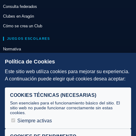
Consulta federados
Clubes en Aragón
Cómo se crea un Club
JUEGOS ESCOLARES
Normativa
Escuelas de Triatlón
Política de Cookies
Este sitio web utiliza cookies para mejorar su experiencia.
DIRECCIÓN TÉCNICA
A continuación puede elegir qué cookies desea aceptar:
Criterios
Selecciones
COOKIES TÉCNICAS (NECESARIAS)
Tecnificación
Son esenciales para el funcionamiento básico del sitio. El
sitio web no puede funcionar correctamente sin estas
cookies.
JUECES Y OFICIALES
Siempre activas
Comité de jueces
Documentos