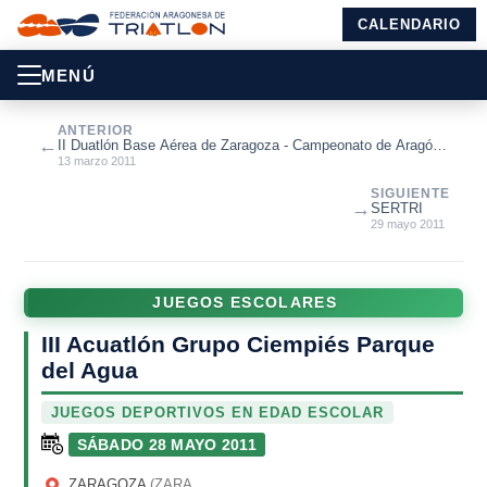
CALENDARIO
MENÚ
ANTERIOR
←
II Duatlón Base Aérea de Zaragoza - Campeonato de Aragón
de Duatón
13 marzo 2011
SIGUIENTE
→
SERTRI
29 mayo 2011
JUEGOS ESCOLARES
III Acuatlón Grupo Ciempiés Parque
del Agua
JUEGOS DEPORTIVOS EN EDAD ESCOLAR
SÁBADO 28 MAYO 2011
ZARAGOZA
(ZARAGOZA)