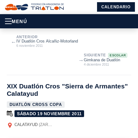
CALENDARIO
MENÚ
ANTERIOR
←
IV Duatlón Cros Alcañiz-Motorland
6 noviembre 2011
SIGUIENTE
ESCOLAR
→
Gimkana de Duatlón
4 diciembre 2011
XIX Duatlón Cros "Sierra de Armantes"
Calatayud
DUATLÓN CROSS COPA
SÁBADO 19 NOVIEMBRE 2011
CALATAYUD
(ZARAGOZA)