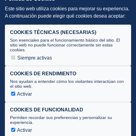
Este sitio web utiliza cookies para mejorar su experiencia.
DIRECCIÓN TÉCNICA
A continuación puede elegir qué cookies desea aceptar:
Criterios
Selecciones
COOKIES TÉCNICAS (NECESARIAS)
Tecnificación
Son esenciales para el funcionamiento básico del sitio. El
sitio web no puede funcionar correctamente sin estas
cookies.
JUECES Y OFICIALES
Siempre activas
Comité de jueces
Documentos
COOKIES DE RENDIMIENTO
Nos ayudan a entender cómo los visitantes interactúan con
Cursos
el sitio web.
Circulares oficiales
Activar
Convocatorias y Equipaciones
COOKIES DE FUNCIONALIDAD
Permiten recordar sus preferencias y personalizar su
experiencia.
Av. José Atarés 101, semisótano. 50018 Zaragoza
(mapa)
Activar
976 516 083 ·
federacion@triatlonaragon.org