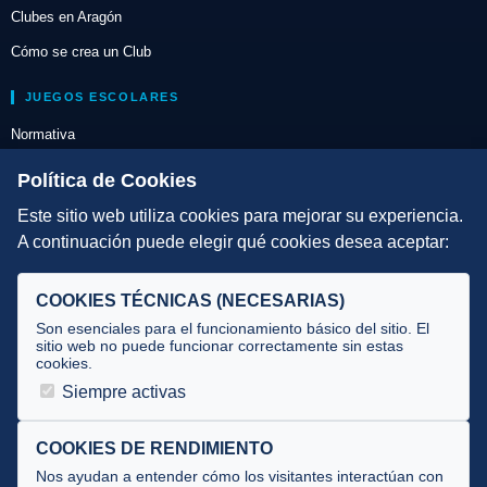
Clubes en Aragón
Cómo se crea un Club
JUEGOS ESCOLARES
Normativa
Escuelas de Triatlón
Política de Cookies
Este sitio web utiliza cookies para mejorar su experiencia.
DIRECCIÓN TÉCNICA
A continuación puede elegir qué cookies desea aceptar:
Criterios
Selecciones
COOKIES TÉCNICAS (NECESARIAS)
Tecnificación
Son esenciales para el funcionamiento básico del sitio. El
sitio web no puede funcionar correctamente sin estas
cookies.
JUECES Y OFICIALES
Siempre activas
Comité de jueces
Documentos
COOKIES DE RENDIMIENTO
Nos ayudan a entender cómo los visitantes interactúan con
Cursos