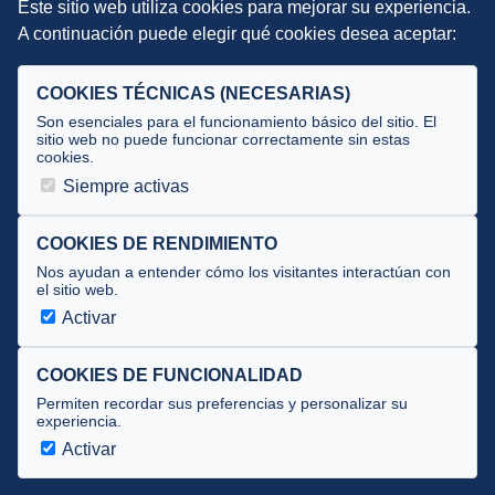
Este sitio web utiliza cookies para mejorar su experiencia.
DIRECCIÓN TÉCNICA
A continuación puede elegir qué cookies desea aceptar:
Criterios
Selecciones
COOKIES TÉCNICAS (NECESARIAS)
Tecnificación
Son esenciales para el funcionamiento básico del sitio. El
sitio web no puede funcionar correctamente sin estas
cookies.
JUECES Y OFICIALES
Siempre activas
Comité de jueces
Documentos
COOKIES DE RENDIMIENTO
Nos ayudan a entender cómo los visitantes interactúan con
Cursos
el sitio web.
Circulares oficiales
Activar
Convocatorias y Equipaciones
COOKIES DE FUNCIONALIDAD
Permiten recordar sus preferencias y personalizar su
experiencia.
Av. José Atarés 101, semisótano. 50018 Zaragoza
(mapa)
Activar
976 516 083 ·
federacion@triatlonaragon.org