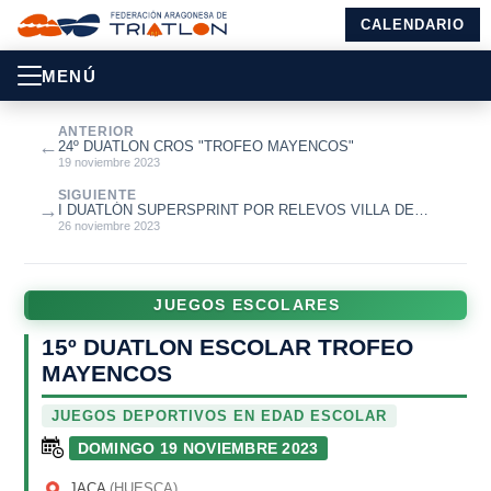
CALENDARIO
MENÚ
ANTERIOR
←
24º DUATLON CROS "TROFEO MAYENCOS"
19 noviembre 2023
SIGUIENTE
→
I DUATLÓN SUPERSPRINT POR RELEVOS VILLA DE
ALAGON
26 noviembre 2023
JUEGOS ESCOLARES
15º DUATLON ESCOLAR TROFEO
MAYENCOS
JUEGOS DEPORTIVOS EN EDAD ESCOLAR
DOMINGO 19 NOVIEMBRE 2023
JACA
(HUESCA)