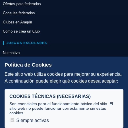
Ofertas para federados
Consulta federados
Clubes en Aragón
Cómo se crea un Club
JUEGOS ESCOLARES
Normativa
Escuelas de Triatlón
Política de Cookies
Este sitio web utiliza cookies para mejorar su experiencia.
DIRECCIÓN TÉCNICA
A continuación puede elegir qué cookies desea aceptar:
Criterios
Selecciones
COOKIES TÉCNICAS (NECESARIAS)
Tecnificación
Son esenciales para el funcionamiento básico del sitio. El
sitio web no puede funcionar correctamente sin estas
cookies.
JUECES Y OFICIALES
Siempre activas
Comité de jueces