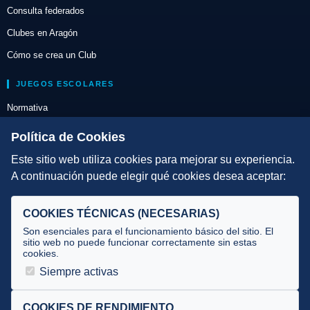
Consulta federados
Clubes en Aragón
Cómo se crea un Club
JUEGOS ESCOLARES
Normativa
Escuelas de Triatlón
Política de Cookies
Este sitio web utiliza cookies para mejorar su experiencia.
DIRECCIÓN TÉCNICA
A continuación puede elegir qué cookies desea aceptar:
Criterios
Selecciones
COOKIES TÉCNICAS (NECESARIAS)
Tecnificación
Son esenciales para el funcionamiento básico del sitio. El
sitio web no puede funcionar correctamente sin estas
cookies.
JUECES Y OFICIALES
Siempre activas
Comité de jueces
Documentos
COOKIES DE RENDIMIENTO