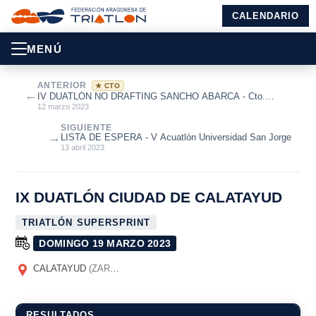
CALENDARIO
MENÚ
ANTERIOR
★ CTO
←
IV DUATLÓN NO DRAFTING SANCHO ABARCA - Cto.
Aragón de Duatlón Estándar 2023
12 marzo 2023
SIGUIENTE
→
LISTA DE ESPERA - V Acuatlón Universidad San Jorge
13 abril 2023
IX DUATLÓN CIUDAD DE CALATAYUD
TRIATLÓN SUPERSPRINT
DOMINGO 19 MARZO 2023
CALATAYUD
(ZARAGOZA)
RESULTADOS