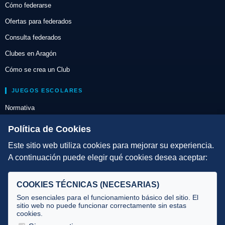
Cómo federarse
Ofertas para federados
Consulta federados
Clubes en Aragón
Cómo se crea un Club
JUEGOS ESCOLARES
Normativa
Escuelas de Triatlón
Política de Cookies
Este sitio web utiliza cookies para mejorar su experiencia.
DIRECCIÓN TÉCNICA
A continuación puede elegir qué cookies desea aceptar:
Criterios
Selecciones
COOKIES TÉCNICAS (NECESARIAS)
Tecnificación
Son esenciales para el funcionamiento básico del sitio. El
sitio web no puede funcionar correctamente sin estas
cookies.
JUECES Y OFICIALES