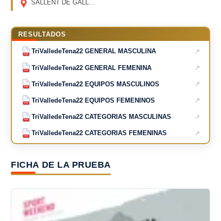
SALLENT DE GÁLLEGO
(HUESCA)
RESULTADOS
↗
TriValledeTena22 GENERAL MASCULINA
PDF
↗
TriValledeTena22 GENERAL FEMENINA
PDF
↗
TriValledeTena22 EQUIPOS MASCULINOS
PDF
↗
TriValledeTena22 EQUIPOS FEMENINOS
PDF
↗
TriValledeTena22 CATEGORIAS MASCULINAS
PDF
↗
TriValledeTena22 CATEGORIAS FEMENINAS
PDF
FICHA DE LA PRUEBA