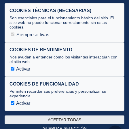
Selecciones
COOKIES TÉCNICAS (NECESARIAS)
Tecnificación
Son esenciales para el funcionamiento básico del sitio. El
sitio web no puede funcionar correctamente sin estas
cookies.
JUECES Y OFICIALES
Siempre activas
Comité de jueces
Documentos
COOKIES DE RENDIMIENTO
Nos ayudan a entender cómo los visitantes interactúan con
Cursos
el sitio web.
Circulares oficiales
Activar
Convocatorias y Equipaciones
COOKIES DE FUNCIONALIDAD
Permiten recordar sus preferencias y personalizar su
experiencia.
Av. José Atarés 101, semisótano. 50018 Zaragoza
(mapa)
Activar
976 516 083 ·
federacion@triatlonaragon.org
ACEPTAR TODAS
Privacidad
·
Cookies
GUARDAR SELECCIÓN