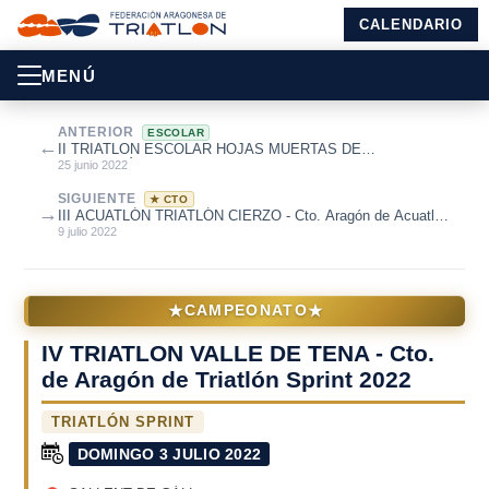
CALENDARIO
MENÚ
ANTERIOR
ESCOLAR
←
II TRIATLON ESCOLAR HOJAS MUERTAS DE
MONTALBÁN
25 junio 2022
SIGUIENTE
★ CTO
→
III ACUATLÓN TRIATLÓN CIERZO - Cto. Aragón de Acuatlón
2022
9 julio 2022
★
★
CAMPEONATO
IV TRIATLON VALLE DE TENA - Cto.
de Aragón de Triatlón Sprint 2022
TRIATLÓN SPRINT
DOMINGO 3 JULIO 2022