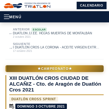
CALENDARIO
MENÚ
ANTERIOR
ESCOLAR
←
DUATLON JJ.EE. HOJAS MUERTAS DE MONTALBÁN
2 octubre 2021
SIGUIENTE
→
I DUATLÓN CROS LA CORONA - ACEITE VIRGEN EXTRA
ANSÓ
17 octubre 2021
★
★
CAMPEONATO
XIII DUATLÓN CROS CIUDAD DE
ALCAÑIZ - Cto. de Aragón de Duatlón
Cros 2021
DUATLÓN CROSS SPRINT
DOMINGO 3 OCTUBRE 2021