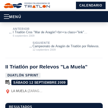
CALENDARIO
MENÚ
ANTERIOR
←
I Triatlón Cros "Mar de Aragón"<br><a class="link"
href="http://www.triatlonarag...
6 septiembre 2009
SIGUIENTE
→
Campeonato de Aragón de Triatlón por Relevos.
12 septiembre 2009
II Triatlón por Relevos "La Muela"
DUATLÓN SPRINT
SÁBADO 12 SEPTIEMBRE 2009
LA MUELA
(ZARAGOZA)
RESULTADOS