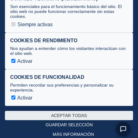
Tecnificación
Son esenciales para el funcionamiento básico del sitio. El
sitio web no puede funcionar correctamente sin estas
cookies.
JUECES Y OFICIALES
Siempre activas
Comité de jueces
Documentos
COOKIES DE RENDIMIENTO
Nos ayudan a entender cómo los visitantes interactúan con
Cursos
el sitio web.
Circulares oficiales
Activar
Convocatorias y Equipaciones
COOKIES DE FUNCIONALIDAD
Permiten recordar sus preferencias y personalizar su
experiencia.
Av. José Atarés 101, semisótano. 50018 Zaragoza
(mapa)
Activar
976 516 083 ·
federacion@triatlonaragon.org
ACEPTAR TODAS
Privacidad
·
Cookies
GUARDAR SELECCIÓN
MÁS INFORMACIÓN
Desarrollado por
theflyingdevil.com