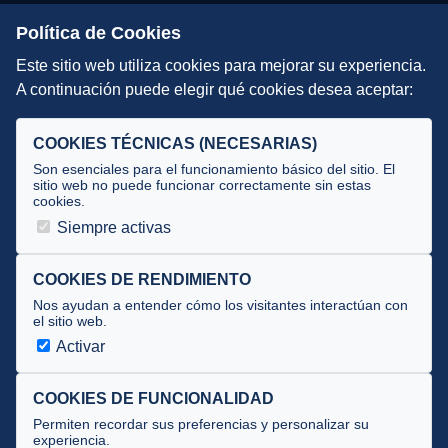
Escuelas de Triatlón
Política de Cookies
Este sitio web utiliza cookies para mejorar su experiencia.
DIRECCIÓN TÉCNICA
A continuación puede elegir qué cookies desea aceptar:
Criterios
Selecciones
COOKIES TÉCNICAS (NECESARIAS)
Tecnificación
Son esenciales para el funcionamiento básico del sitio. El
sitio web no puede funcionar correctamente sin estas
cookies.
JUECES Y OFICIALES
Siempre activas
Comité de jueces
Documentos
COOKIES DE RENDIMIENTO
Nos ayudan a entender cómo los visitantes interactúan con
Cursos
el sitio web.
Circulares oficiales
Activar
Convocatorias y Equipaciones
COOKIES DE FUNCIONALIDAD
Permiten recordar sus preferencias y personalizar su
experiencia.