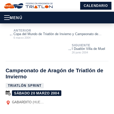
CALENDARIO
MENÚ
ANTERIOR
←
Copa del Mundo de Triatlón de Invierno y Campeonato de
España
6 marzo 2004
SIGUIENTE
→
I Duatlón Villa de Muel
26 junio 2004
Campeonato de Aragón de Triatlón de
Invierno
TRIATLÓN SPRINT
SÁBADO 20 MARZO 2004
GABARDITO
(HUESCA)