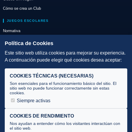
Cómo se crea un Club
JUEGOS ESCOLARES
Normativa
Escuelas de Triatlón
Política de Cookies
Este sitio web utiliza cookies para mejorar su experiencia.
DIRECCIÓN TÉCNICA
A continuación puede elegir qué cookies desea aceptar:
Criterios
Selecciones
COOKIES TÉCNICAS (NECESARIAS)
Tecnificación
Son esenciales para el funcionamiento básico del sitio. El
sitio web no puede funcionar correctamente sin estas
cookies.
JUECES Y OFICIALES
Siempre activas
Comité de jueces
Documentos
COOKIES DE RENDIMIENTO
Nos ayudan a entender cómo los visitantes interactúan con
Cursos
el sitio web.