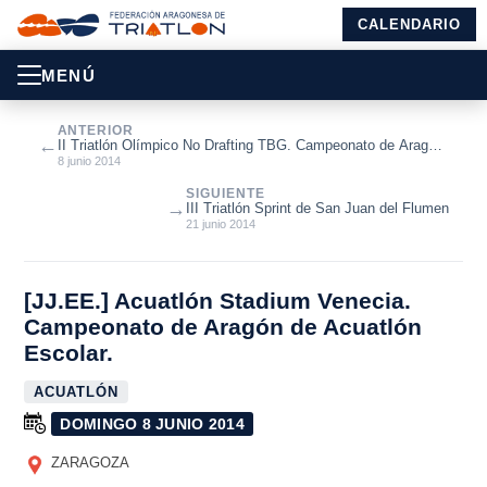
CALENDARIO
MENÚ
ANTERIOR
←
II Triatlón Olímpico No Drafting TBG. Campeonato de Aragón
de Triatlón Olímpico ...
8 junio 2014
SIGUIENTE
→
III Triatlón Sprint de San Juan del Flumen
21 junio 2014
[JJ.EE.] Acuatlón Stadium Venecia.
Campeonato de Aragón de Acuatlón
Escolar.
ACUATLÓN
DOMINGO 8 JUNIO 2014
ZARAGOZA