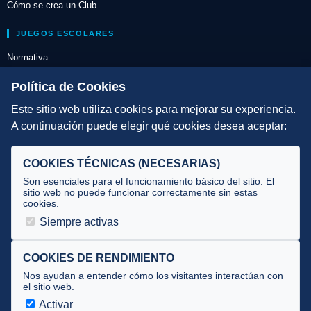
Cómo se crea un Club
JUEGOS ESCOLARES
Normativa
Escuelas de Triatlón
Política de Cookies
Este sitio web utiliza cookies para mejorar su experiencia.
DIRECCIÓN TÉCNICA
A continuación puede elegir qué cookies desea aceptar:
Criterios
Selecciones
COOKIES TÉCNICAS (NECESARIAS)
Tecnificación
Son esenciales para el funcionamiento básico del sitio. El
sitio web no puede funcionar correctamente sin estas
cookies.
JUECES Y OFICIALES
Siempre activas
Comité de jueces
Documentos
COOKIES DE RENDIMIENTO
Nos ayudan a entender cómo los visitantes interactúan con
Cursos
el sitio web.
Circulares oficiales
Activar