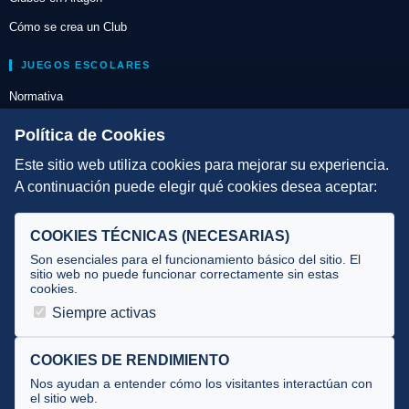
Cómo se crea un Club
JUEGOS ESCOLARES
Normativa
Escuelas de Triatlón
Política de Cookies
Este sitio web utiliza cookies para mejorar su experiencia.
DIRECCIÓN TÉCNICA
A continuación puede elegir qué cookies desea aceptar:
Criterios
Selecciones
COOKIES TÉCNICAS (NECESARIAS)
Tecnificación
Son esenciales para el funcionamiento básico del sitio. El
sitio web no puede funcionar correctamente sin estas
cookies.
JUECES Y OFICIALES
Siempre activas
Comité de jueces
Documentos
COOKIES DE RENDIMIENTO
Nos ayudan a entender cómo los visitantes interactúan con
Cursos
el sitio web.