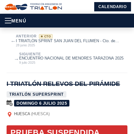
CALENDARIO
MENÚ
ANTERIOR
★ CTO
←
I TRIATLÓN SPRINT SAN JUAN DEL FLUMEN - Cto. de
Aragón de Triatlón Sprint 2025
28 junio 2025
SIGUIENTE
→
ENCUENTRO NACIONAL DE MENORES TARAZONA 2025
9 julio 2025
I TRIATLÓN RELEVOS DEL PIRÁMIDE
TRIATLÓN SUPERSPRINT
DOMINGO 6 JULIO 2025
HUESCA
(HUESCA)
PRUEBA SUSPENDIDA