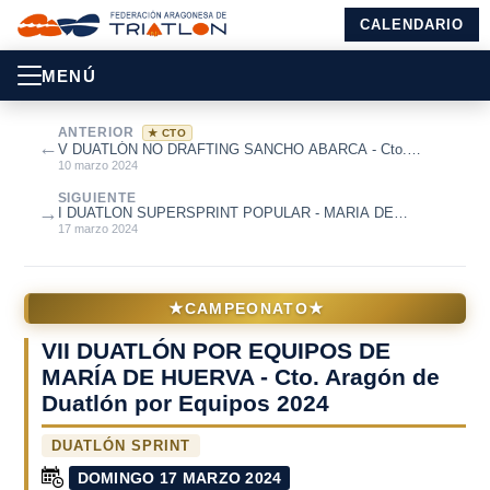
CALENDARIO
MENÚ
ANTERIOR
★ CTO
←
V DUATLÓN NO DRAFTING SANCHO ABARCA - Cto.
Aragón de Duatlón Estándar 2024
10 marzo 2024
SIGUIENTE
→
I DUATLON SUPERSPRINT POPULAR - MARIA DE
HUERVA
17 marzo 2024
★
★
CAMPEONATO
VII DUATLÓN POR EQUIPOS DE
MARÍA DE HUERVA - Cto. Aragón de
Duatlón por Equipos 2024
DUATLÓN SPRINT
DOMINGO 17 MARZO 2024