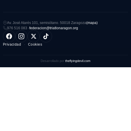
Av. José Atarés 101, semisótano. 50018 Zaragoza
(mapa)
976 516 083 ·
federacion@triatlonaragon.org
Privacidad
·
Cookies
Desarrollado por
theflyingdevil.com