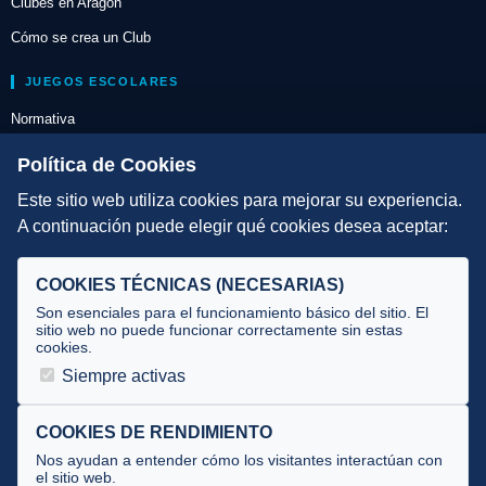
Clubes en Aragón
Cómo se crea un Club
JUEGOS ESCOLARES
Normativa
Escuelas de Triatlón
Política de Cookies
Este sitio web utiliza cookies para mejorar su experiencia.
DIRECCIÓN TÉCNICA
A continuación puede elegir qué cookies desea aceptar:
Criterios
Selecciones
COOKIES TÉCNICAS (NECESARIAS)
Tecnificación
Son esenciales para el funcionamiento básico del sitio. El
sitio web no puede funcionar correctamente sin estas
cookies.
JUECES Y OFICIALES
Siempre activas
Comité de jueces
Documentos
COOKIES DE RENDIMIENTO
Nos ayudan a entender cómo los visitantes interactúan con
Cursos
el sitio web.