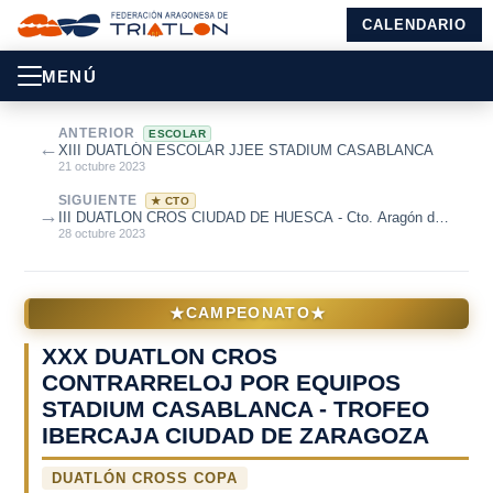
CALENDARIO
MENÚ
ANTERIOR
ESCOLAR
←
XIII DUATLÓN ESCOLAR JJEE STADIUM CASABLANCA
21 octubre 2023
SIGUIENTE
★ CTO
→
III DUATLON CROS CIUDAD DE HUESCA - Cto. Aragón de
Duatlón Cros 2023
28 octubre 2023
★
★
CAMPEONATO
XXX DUATLON CROS
CONTRARRELOJ POR EQUIPOS
STADIUM CASABLANCA - TROFEO
IBERCAJA CIUDAD DE ZARAGOZA
DUATLÓN CROSS COPA