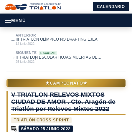
CALENDARIO
MENÚ
ANTERIOR
←
III TRIATLÓN OLÍMPICO NO DRAFTING EJEA
12 junio 2022
SIGUIENTE
ESCOLAR
→
II TRIATLON ESCOLAR HOJAS MUERTAS DE
MONTALBÁN
25 junio 2022
★
★
CAMPEONATO
V TRIATLON RELEVOS MIXTOS
CIUDAD DE AMOR . Cto. Aragón de
Triatlón por Relevos Mixtos 2022
TRIATLÓN CROSS SPRINT
SÁBADO 25 JUNIO 2022