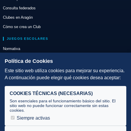
Consulta federados
Clubes en Aragón
Cómo se crea un Club
JUEGOS ESCOLARES
Normativa
Escuelas de Triatlón
Política de Cookies
Este sitio web utiliza cookies para mejorar su experiencia.
DIRECCIÓN TÉCNICA
A continuación puede elegir qué cookies desea aceptar:
Criterios
Selecciones
COOKIES TÉCNICAS (NECESARIAS)
Tecnificación
Son esenciales para el funcionamiento básico del sitio. El
sitio web no puede funcionar correctamente sin estas
cookies.
JUECES Y OFICIALES
Siempre activas
Comité de jueces