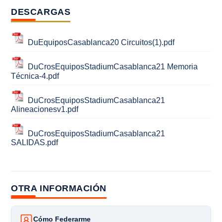
DESCARGAS
DuEquiposCasablanca20 Circuitos(1).pdf
DuCrosEquiposStadiumCasablanca21 Memoria
Técnica-4.pdf
DuCrosEquiposStadiumCasablanca21
Alineacionesv1.pdf
DuCrosEquiposStadiumCasablanca21
SALIDAS.pdf
OTRA INFORMACIÓN
Cómo Federarme