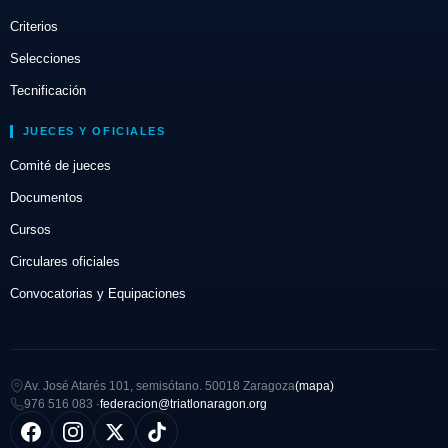
Criterios
Selecciones
Tecnificación
JUECES Y OFICIALES
Comité de jueces
Documentos
Cursos
Circulares oficiales
Convocatorias y Equipaciones
Av. José Atarés 101, semisótano. 50018 Zaragoza
(mapa)
976 516 083 ·
federacion@triatlonaragon.org