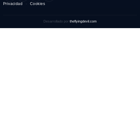
Privacidad
·
Cookies
Desarrollado por
theflyingdevil.com