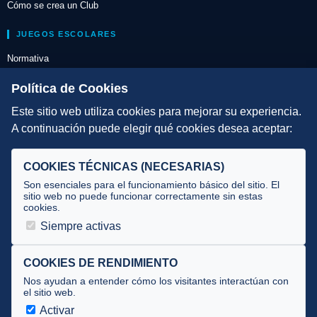
Cómo se crea un Club
JUEGOS ESCOLARES
Normativa
Escuelas de Triatlón
Política de Cookies
Este sitio web utiliza cookies para mejorar su experiencia.
DIRECCIÓN TÉCNICA
A continuación puede elegir qué cookies desea aceptar:
Criterios
Selecciones
COOKIES TÉCNICAS (NECESARIAS)
Tecnificación
Son esenciales para el funcionamiento básico del sitio. El
sitio web no puede funcionar correctamente sin estas
cookies.
JUECES Y OFICIALES
Siempre activas
Comité de jueces
Documentos
COOKIES DE RENDIMIENTO
Nos ayudan a entender cómo los visitantes interactúan con
Cursos
el sitio web.
Circulares oficiales
Activar