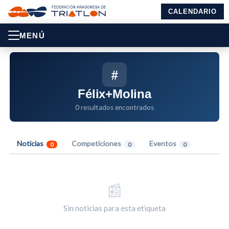
CALENDARIO
MENÚ
#
Félix+Molina
0 resultados encontrados
Noticias
Competiciones
Eventos
0
0
0
📰
Sin noticias para esta etiqueta