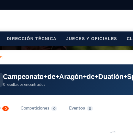
DIRECCIÓN TÉCNICA
JUECES Y OFICIALES
C
21
Campeonato+de+Aragón+de+Duatlón+Sp
0 resultados encontrados
s
Competiciones
Eventos
0
0
0