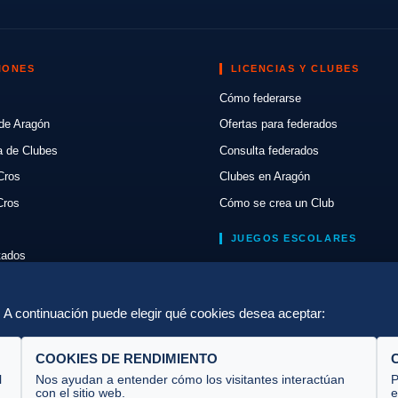
IONES
LICENCIAS Y CLUBES
Cómo federarse
de Aragón
Ofertas para federados
a de Clubes
Consulta federados
Cros
Clubes en Aragón
Cros
Cómo se crea un Club
JUEGOS ESCOLARES
ltados
Normativa
lón
Escuelas de Triatlón
a. A continuación puede elegir qué cookies desea aceptar:
COOKIES DE RENDIMIENTO
l
Nos ayudan a entender cómo los visitantes interactúan
P
con el sitio web.
e