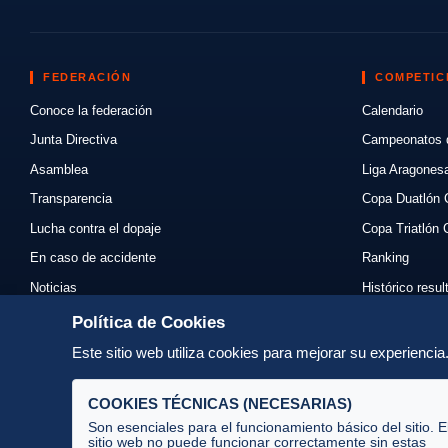
FEDERACIÓN
COMPETIC
Conoce la federación
Calendario
Junta Directiva
Campeonatos 
Asamblea
Liga Aragones
Transparencia
Copa Duatlón 
Lucha contra el dopaje
Copa Triatlón 
En caso de accidente
Ranking
Noticias
Histórico resu
Eventos
Mi primer triat
Política de Cookies
Enlaces
Normativas
Este sitio web utiliza cookies para mejorar su experienci
Contacto
Organizadores
COOKIES TÉCNICAS (NECESARIAS)
Son esenciales para el funcionamiento básico del sitio. E
sitio web no puede funcionar correctamente sin estas