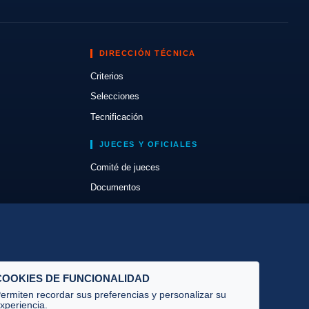
DIRECCIÓN TÉCNICA
Criterios
Selecciones
Tecnificación
JUECES Y OFICIALES
Comité de jueces
Documentos
Cursos
Circulares oficiales
Convocatorias y Equipaciones
COOKIES DE FUNCIONALIDAD
ermiten recordar sus preferencias y personalizar su
xperiencia.