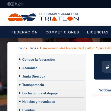
FEDERACIÓN
COMPETICIONES
LICENCIAS
Inicio
Tags
Campeonato+de+Aragón+de+Duatlón+Sprint+20
Conoce la federación
#
Asamblea
Junta Directiva
Transparencia
Noticia
Lucha contra el dopaje
Noticias y novedades
Eventos