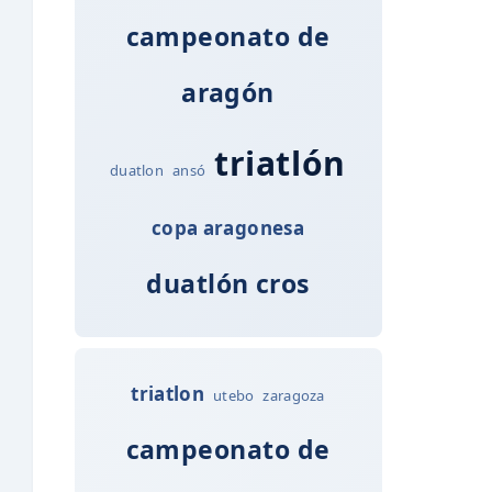
campeonato de
aragón
triatlón
duatlon
ansó
copa aragonesa
duatlón cros
triatlon
utebo
zaragoza
campeonato de