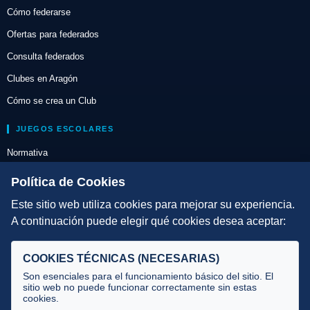
Cómo federarse
Ofertas para federados
Consulta federados
Clubes en Aragón
Cómo se crea un Club
JUEGOS ESCOLARES
Normativa
Escuelas de Triatlón
Política de Cookies
Este sitio web utiliza cookies para mejorar su experiencia.
DIRECCIÓN TÉCNICA
A continuación puede elegir qué cookies desea aceptar:
Criterios
Selecciones
COOKIES TÉCNICAS (NECESARIAS)
Tecnificación
Son esenciales para el funcionamiento básico del sitio. El
sitio web no puede funcionar correctamente sin estas
cookies.
JUECES Y OFICIALES