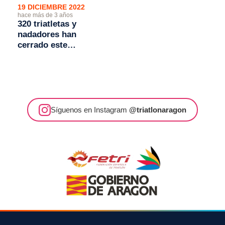
19 DICIEMBRE 2022
hace más de 3 años
320 triatletas y
nadadores han
cerrado este
domingo la
temporada en el
100x100 Swim
Stadium
Casablanca
Síguenos en Instagram
@triatlonaragon