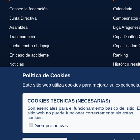
Conoce la federación
Calendario
Junta Directiva
Campeonatos 
Asamblea
Liga Aragones
Transparencia
Copa Duatlón 
Lucha contra el dopaje
Copa Triatlón 
En caso de accidente
Ranking
Noticias
Histórico resu
Eventos
Mi primer triat
Política de Cookies
Enlaces
Normativas
Este sitio web utiliza cookies para mejorar su experienci
Contacto
Organizadores
COOKIES TÉCNICAS (NECESARIAS)
Son esenciales para el funcionamiento básico del sitio. E
sitio web no puede funcionar correctamente sin estas
cookies.
Av. José Atarés 101, semisótano. 50018 Zaragoza
(mapa)
Siempre activas
976 516 083 ·
federacion@triatlonaragon.org