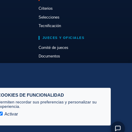
Criterios
Selecciones
Tecnificación
JUECES Y OFICIALES
Comité de jueces
Documentos
Cursos
Circulares oficiales
Convocatorias y Equipaciones
COOKIES DE FUNCIONALIDAD
ermiten recordar sus preferencias y personalizar su
xperiencia.
Activar
Privacidad
·
Cookies