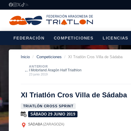
FEDERACIÓN
COMPETICIONES
LICENCIAS
Inicio
/
Competiciones
/
XI Triatlón Cros Villa de Sádaba
ANTERIOR
←
I Motorland Aragón Half Triathlon
23 junio 2019
XI Triatlón Cros Villa de Sádaba
TRIATLÓN CROSS SPRINT
SÁBADO 29 JUNIO 2019
SÁDABA
(ZARAGOZA)