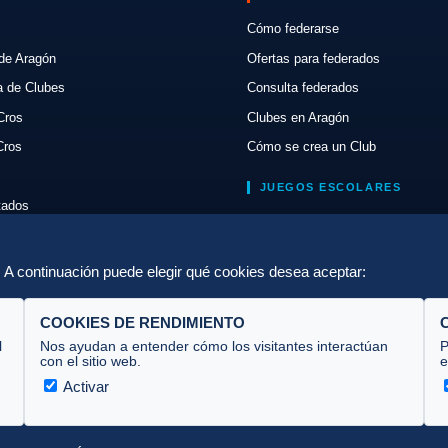
Cómo federarse
de Aragón
Ofertas para federados
a de Clubes
Consulta federados
Cros
Clubes en Aragón
Cros
Cómo se crea un Club
JUEGOS ESCOLARES
ltados
Normativa
lón
Escuelas de Triatlón
a. A continuación puede elegir qué cookies desea aceptar:
COOKIES DE RENDIMIENTO
l
Nos ayudan a entender cómo los visitantes interactúan
P
con el sitio web.
e
Activar