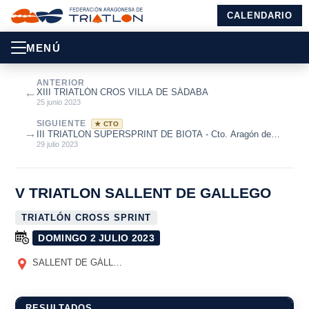
CALENDARIO
MENÚ
ANTERIOR
←
XIII TRIATLÓN CROS VILLA DE SÁDABA
25 junio 2023
SIGUIENTE
★ CTO
→
III TRIATLON SUPERSPRINT DE BIOTA - Cto. Aragón de
Triatlón SuperSprint 2023
29 julio 2023
V TRIATLON SALLENT DE GALLEGO
TRIATLÓN CROSS SPRINT
DOMINGO 2 JULIO 2023
SALLENT DE GÁLLEGO
(HUESCA)
RESULTADOS