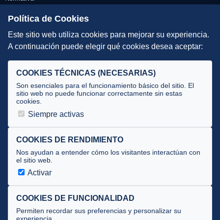
Escuelas de Triatlón
Política de Cookies
Este sitio web utiliza cookies para mejorar su experiencia.
DIRECCIÓN TÉCNICA
A continuación puede elegir qué cookies desea aceptar:
Criterios
Selecciones
COOKIES TÉCNICAS (NECESARIAS)
Tecnificación
Son esenciales para el funcionamiento básico del sitio. El
sitio web no puede funcionar correctamente sin estas
cookies.
JUECES Y OFICIALES
Siempre activas
Comité de jueces
Documentos
COOKIES DE RENDIMIENTO
Nos ayudan a entender cómo los visitantes interactúan con
Cursos
el sitio web.
Circulares oficiales
Activar
Convocatorias y Equipaciones
COOKIES DE FUNCIONALIDAD
Permiten recordar sus preferencias y personalizar su
experiencia.