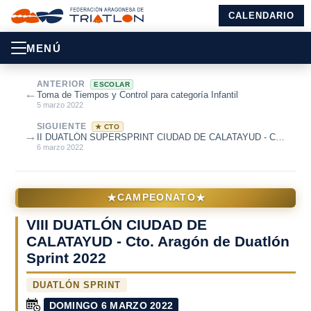
CALENDARIO
MENÚ
ANTERIOR
ESCOLAR
←
Toma de Tiempos y Control para categoría Infantil
5 marzo 2022
SIGUIENTE
★ CTO
→
II DUATLÓN SUPERSPRINT CIUDAD DE CALATAYUD - Cto.
Aragón CD y JV de Duatlón Supe...
6 marzo 2022
★
★
CAMPEONATO
VIII DUATLÓN CIUDAD DE
CALATAYUD - Cto. Aragón de Duatlón
Sprint 2022
DUATLÓN SPRINT
DOMINGO 6 MARZO 2022