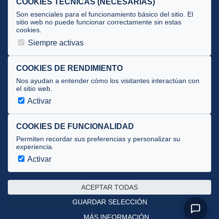
COOKIES TÉCNICAS (NECESARIAS)
Tecnificación
Son esenciales para el funcionamiento básico del sitio. El
sitio web no puede funcionar correctamente sin estas
cookies.
JUECES Y OFICIALES
Siempre activas
Comité de jueces
Documentos
COOKIES DE RENDIMIENTO
Nos ayudan a entender cómo los visitantes interactúan con
Cursos
el sitio web.
Circulares oficiales
Activar
Convocatorias y Equipaciones
COOKIES DE FUNCIONALIDAD
Permiten recordar sus preferencias y personalizar su
experiencia.
Av. José Atarés 101, semisótano. 50018 Zaragoza
(mapa)
Activar
976 516 083 ·
federacion@triatlonaragon.org
ACEPTAR TODAS
Privacidad
·
Cookies
GUARDAR SELECCIÓN
MÁS INFORMACIÓN